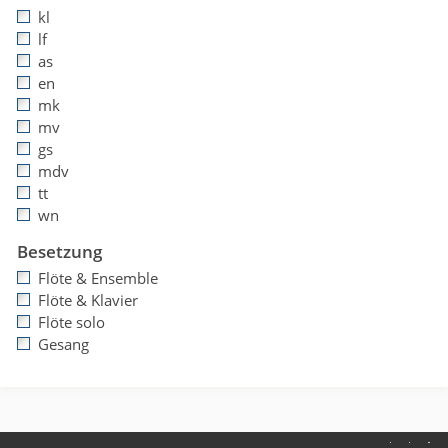
kl
lf
as
en
mk
mv
gs
mdv
tt
wn
Besetzung
Flöte & Ensemble
Flöte & Klavier
Flöte solo
Gesang