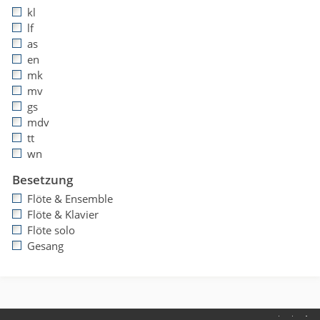
kl
lf
as
en
mk
mv
gs
mdv
tt
wn
Besetzung
Flöte & Ensemble
Flöte & Klavier
Flöte solo
Gesang