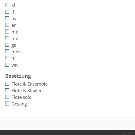
kl
lf
as
en
mk
mv
gs
mdv
tt
wn
Besetzung
Flöte & Ensemble
Flöte & Klavier
Flöte solo
Gesang