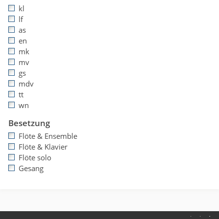
kl
lf
as
en
mk
mv
gs
mdv
tt
wn
Besetzung
Flöte & Ensemble
Flöte & Klavier
Flöte solo
Gesang