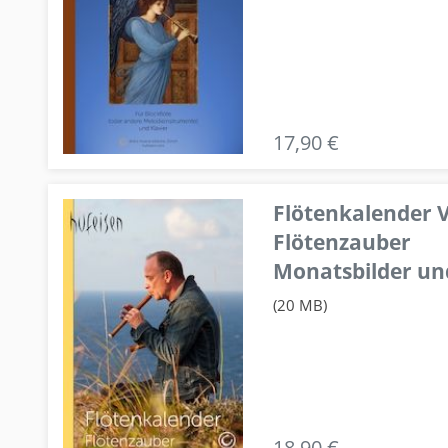
17,90 €
Flötenkalender V
Flötenzauber
Monatsbilder un
(20 MB)
18,90 €