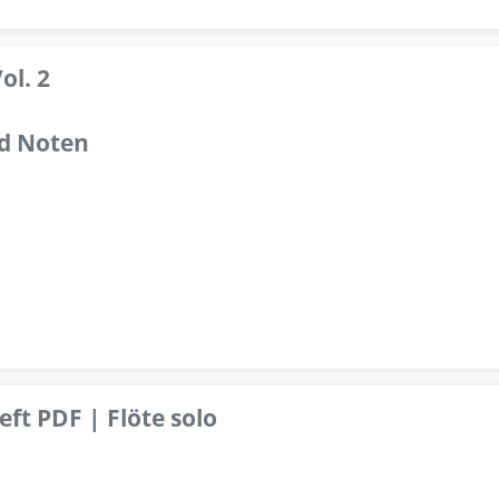
ol. 2
d Noten
ft PDF | Flöte solo