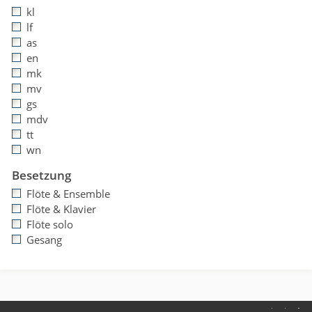
kl
lf
as
en
mk
mv
gs
mdv
tt
wn
Besetzung
Flöte & Ensemble
Flöte & Klavier
Flöte solo
Gesang