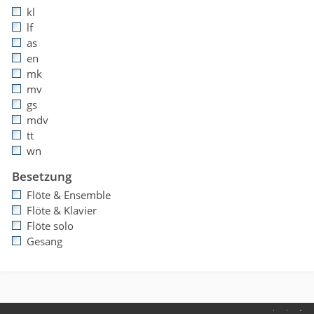
kl
lf
as
en
mk
mv
gs
mdv
tt
wn
Besetzung
Flöte & Ensemble
Flöte & Klavier
Flöte solo
Gesang