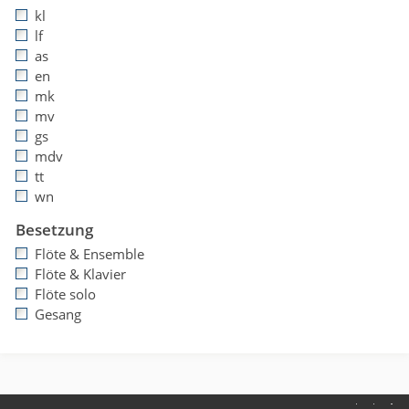
kl
lf
as
en
mk
mv
gs
mdv
tt
wn
Besetzung
Flöte & Ensemble
Flöte & Klavier
Flöte solo
Gesang