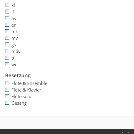
kl
lf
as
en
mk
mv
gs
mdv
tt
wn
Besetzung
Flöte & Ensemble
Flöte & Klavier
Flöte solo
Gesang