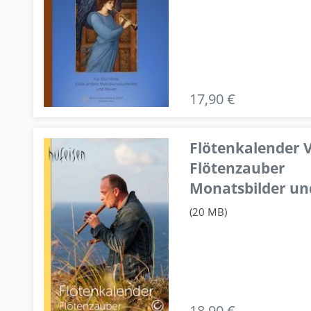
17,90 €
Flötenkalender V
Flötenzauber
Monatsbilder un
(20 MB)
18,90 €