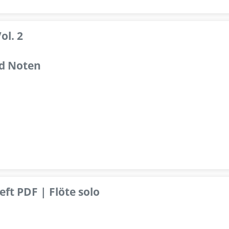
ol. 2
d Noten
ft PDF | Flöte solo