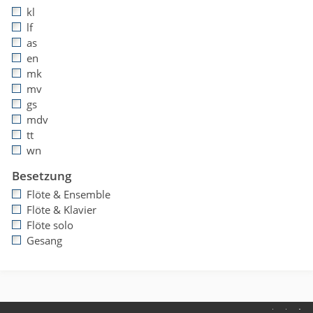
kl
lf
as
en
mk
mv
gs
mdv
tt
wn
Besetzung
Flöte & Ensemble
Flöte & Klavier
Flöte solo
Gesang