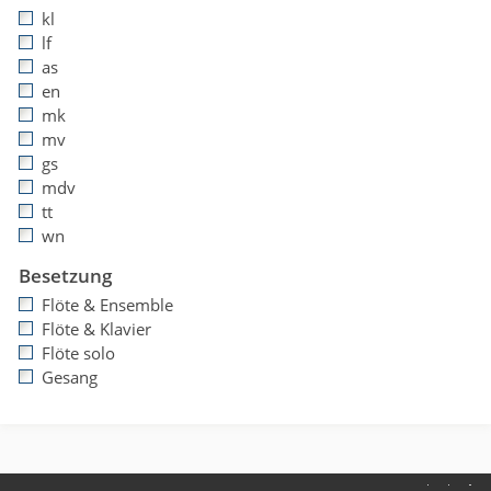
kl
lf
as
en
mk
mv
gs
mdv
tt
wn
Besetzung
Flöte & Ensemble
Flöte & Klavier
Flöte solo
Gesang