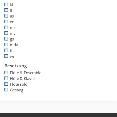
kl
lf
as
en
mk
mv
gs
mdv
tt
wn
Besetzung
Flöte & Ensemble
Flöte & Klavier
Flöte solo
Gesang