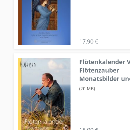
17,90 €
Flötenkalender V
Flötenzauber
Monatsbilder un
(20 MB)
18,90 €