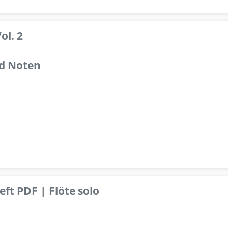
ol. 2
d Noten
ft PDF | Flöte solo