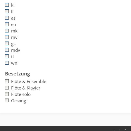
kl
lf
as
en
mk
mv
gs
mdv
tt
wn
Besetzung
Flöte & Ensemble
Flöte & Klavier
Flöte solo
Gesang