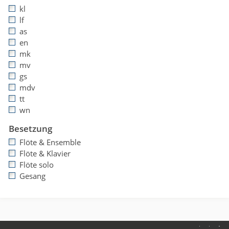
kl
lf
as
en
mk
mv
gs
mdv
tt
wn
Besetzung
Flöte & Ensemble
Flöte & Klavier
Flöte solo
Gesang