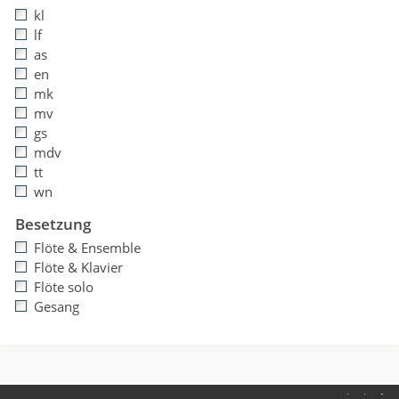
kl
lf
as
en
mk
mv
gs
mdv
tt
wn
Besetzung
Flöte & Ensemble
Flöte & Klavier
Flöte solo
Gesang