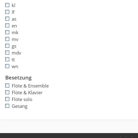
kl
lf
as
en
mk
mv
gs
mdv
tt
wn
Besetzung
Flöte & Ensemble
Flöte & Klavier
Flöte solo
Gesang