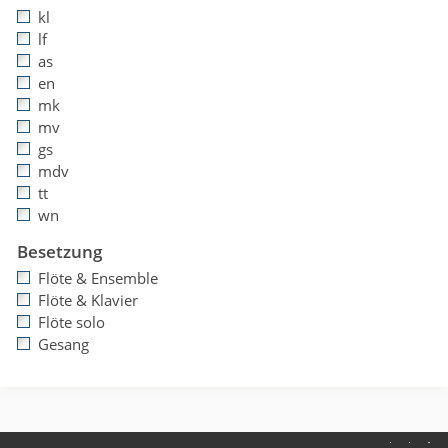
kl
lf
as
en
mk
mv
gs
mdv
tt
wn
Besetzung
Flöte & Ensemble
Flöte & Klavier
Flöte solo
Gesang