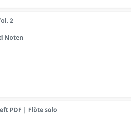
ol. 2
d Noten
ft PDF | Flöte solo