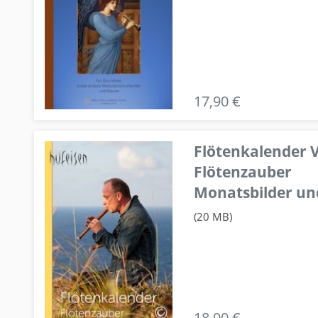
17,90 €
Flötenkalender V
Flötenzauber
Monatsbilder un
(20 MB)
18,90 €