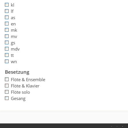
kl
lf
as
en
mk
mv
gs
mdv
tt
wn
Besetzung
Flöte & Ensemble
Flöte & Klavier
Flöte solo
Gesang