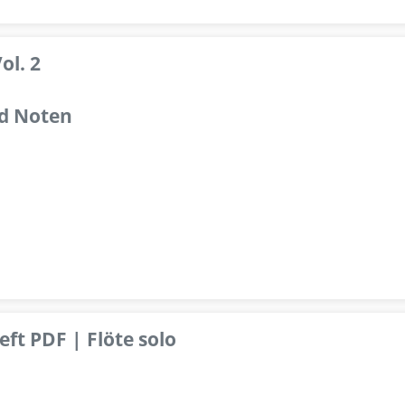
ol. 2
d Noten
ft PDF | Flöte solo