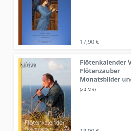
17,90 €
Flötenkalender V
Flötenzauber
Monatsbilder un
(20 MB)
18,90 €