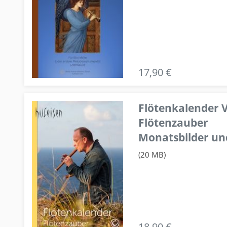
17,90 €
Flötenkalender V
Flötenzauber
Monatsbilder un
(20 MB)
18,90 €