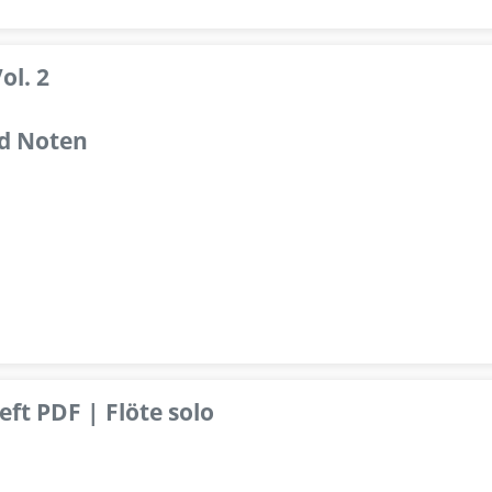
ol. 2
d Noten
ft PDF | Flöte solo