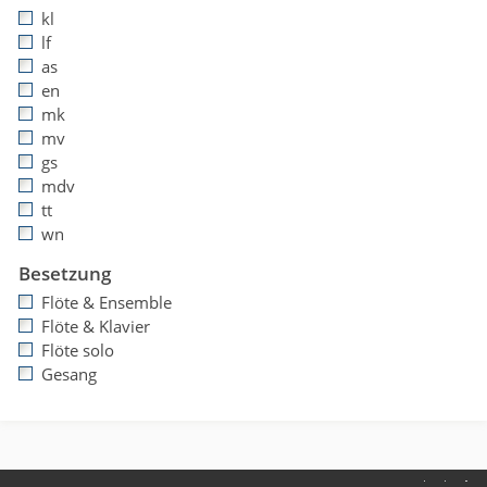
kl
lf
as
en
mk
mv
gs
mdv
tt
wn
Besetzung
Flöte & Ensemble
Flöte & Klavier
Flöte solo
Gesang