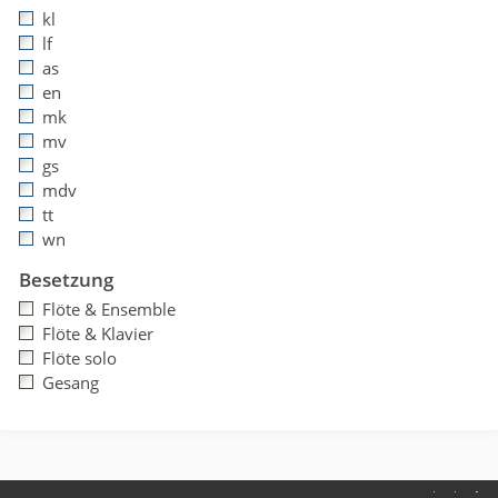
kl
lf
as
en
mk
mv
gs
mdv
tt
wn
Besetzung
Flöte & Ensemble
Flöte & Klavier
Flöte solo
Gesang