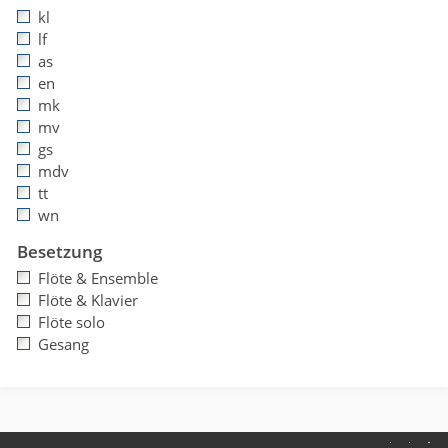
kl
lf
as
en
mk
mv
gs
mdv
tt
wn
Besetzung
Flöte & Ensemble
Flöte & Klavier
Flöte solo
Gesang