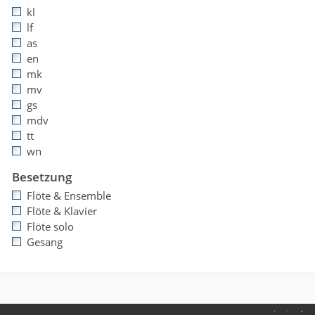
kl
lf
as
en
mk
mv
gs
mdv
tt
wn
Besetzung
Flöte & Ensemble
Flöte & Klavier
Flöte solo
Gesang