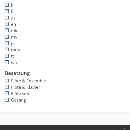
kl
lf
as
en
mk
mv
gs
mdv
tt
wn
Besetzung
Flöte & Ensemble
Flöte & Klavier
Flöte solo
Gesang