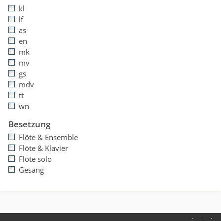
kl
lf
as
en
mk
mv
gs
mdv
tt
wn
Besetzung
Flöte & Ensemble
Flöte & Klavier
Flöte solo
Gesang