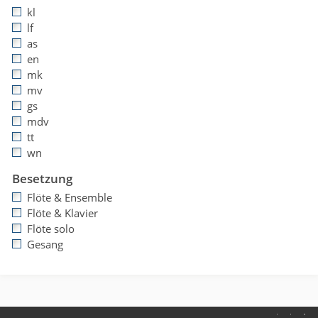
kl
lf
as
en
mk
mv
gs
mdv
tt
wn
Besetzung
Flöte & Ensemble
Flöte & Klavier
Flöte solo
Gesang