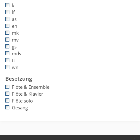
kl
lf
as
en
mk
mv
gs
mdv
tt
wn
Besetzung
Flöte & Ensemble
Flöte & Klavier
Flöte solo
Gesang