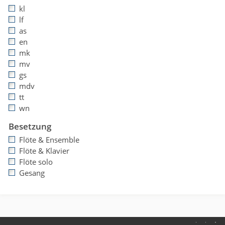
kl
lf
as
en
mk
mv
gs
mdv
tt
wn
Besetzung
Flöte & Ensemble
Flöte & Klavier
Flöte solo
Gesang