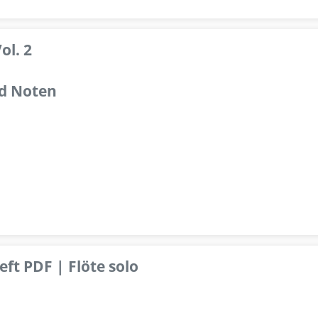
ol. 2
d Noten
ft PDF | Flöte solo