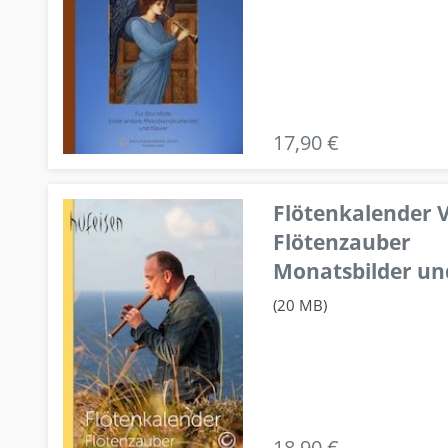
17,90 €
Flötenkalender V
Flötenzauber
Monatsbilder un
(20 MB)
18,90 €