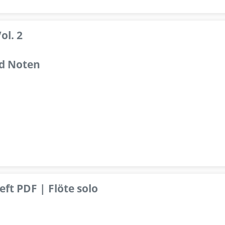
ol. 2
d Noten
ft PDF | Flöte solo