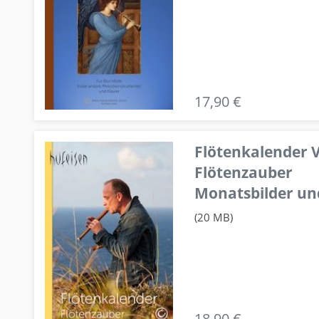
17,90 €
Flötenkalender V
Flötenzauber
Monatsbilder un
(20 MB)
18,90 €