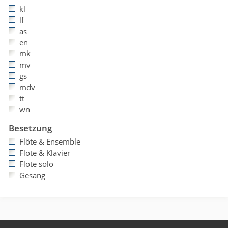
kl
lf
as
en
mk
mv
gs
mdv
tt
wn
Besetzung
Flöte & Ensemble
Flöte & Klavier
Flöte solo
Gesang