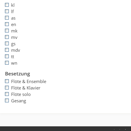
kl
lf
as
en
mk
mv
gs
mdv
tt
wn
Besetzung
Flöte & Ensemble
Flöte & Klavier
Flöte solo
Gesang