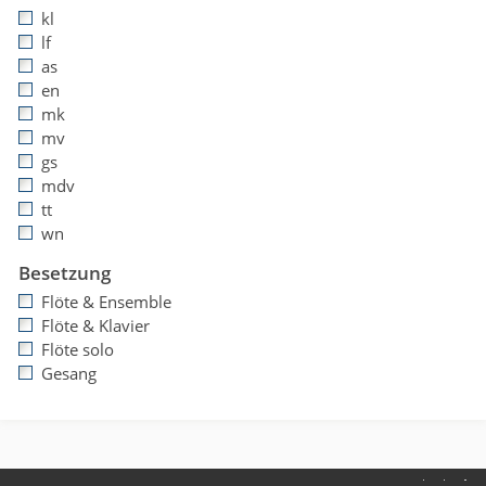
kl
lf
as
en
mk
mv
gs
mdv
tt
wn
Besetzung
Flöte & Ensemble
Flöte & Klavier
Flöte solo
Gesang