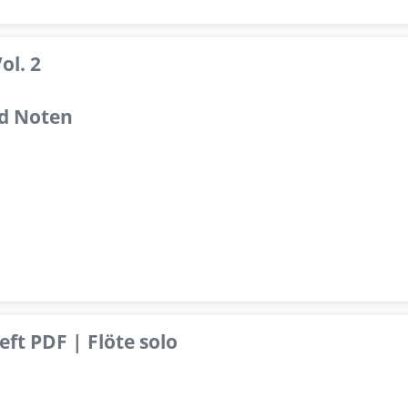
ol. 2
d Noten
ft PDF | Flöte solo