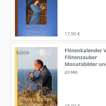
17,90 €
Flötenkalender V
Flötenzauber
Monatsbilder un
(20 MB)
18,90 €