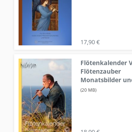
17,90 €
Flötenkalender V
Flötenzauber
Monatsbilder un
(20 MB)
18,90 €