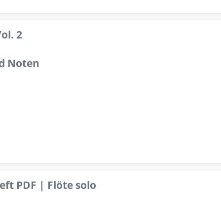
ol. 2
d Noten
ft PDF | Flöte solo