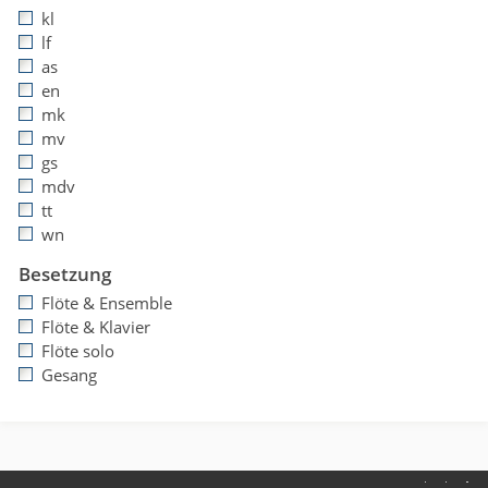
kl
lf
as
en
mk
mv
gs
mdv
tt
wn
Besetzung
Flöte & Ensemble
Flöte & Klavier
Flöte solo
Gesang