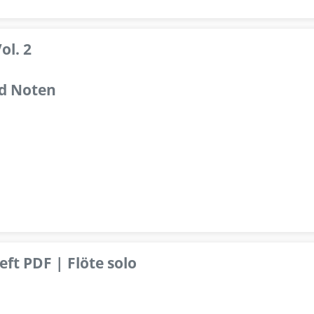
ol. 2
d Noten
ft PDF | Flöte solo