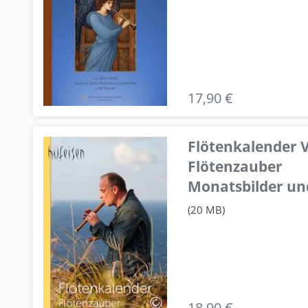
17,90 €
Flötenkalender V
Flötenzauber
Monatsbilder un
(20 MB)
18,90 €