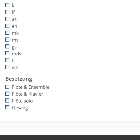
kl
lf
as
en
mk
mv
gs
mdv
tt
wn
Besetzung
Flöte & Ensemble
Flöte & Klavier
Flöte solo
Gesang