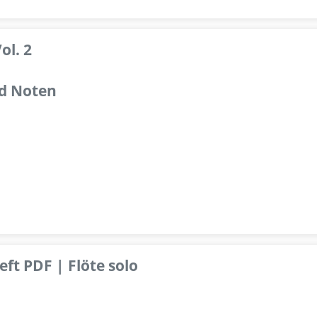
ol. 2
d Noten
ft PDF | Flöte solo