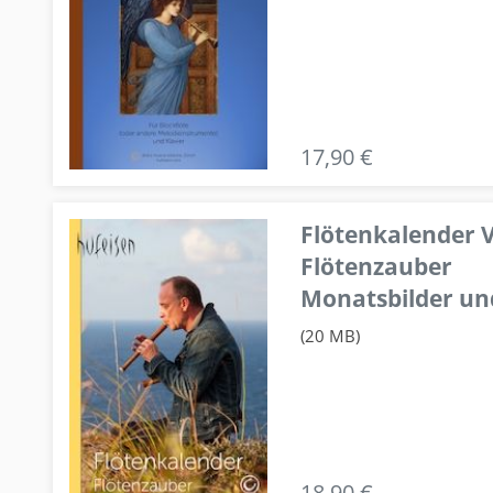
17,90 €
Flötenkalender V
Flötenzauber
Monatsbilder un
(20 MB)
18,90 €