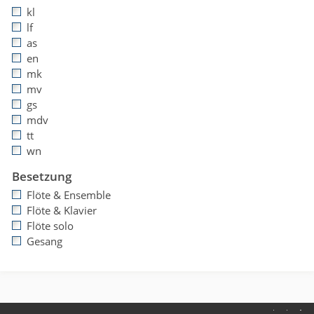
kl
lf
as
en
mk
mv
gs
mdv
tt
wn
Besetzung
Flöte & Ensemble
Flöte & Klavier
Flöte solo
Gesang