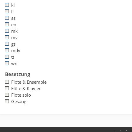
kl
lf
as
en
mk
mv
gs
mdv
tt
wn
Besetzung
Flöte & Ensemble
Flöte & Klavier
Flöte solo
Gesang