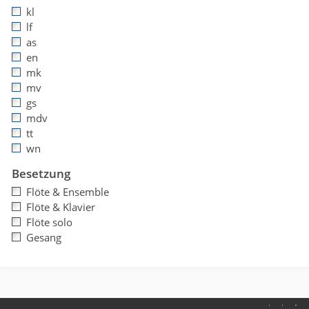
kl
lf
as
en
mk
mv
gs
mdv
tt
wn
Besetzung
Flöte & Ensemble
Flöte & Klavier
Flöte solo
Gesang