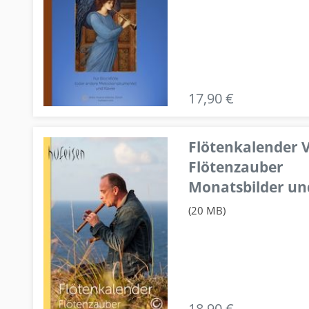
17,90 €
Flötenkalender V
Flötenzauber
Monatsbilder un
(20 MB)
18,90 €