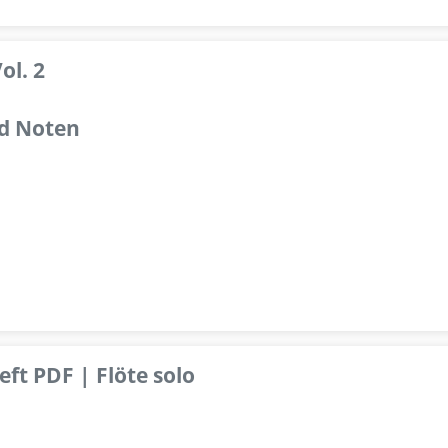
ol. 2
d Noten
ft PDF | Flöte solo