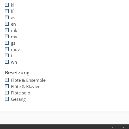
kl
lf
as
en
mk
mv
gs
mdv
tt
wn
Besetzung
Flöte & Ensemble
Flöte & Klavier
Flöte solo
Gesang