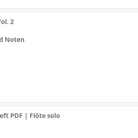
ol. 2
d Noten
ft PDF | Flöte solo