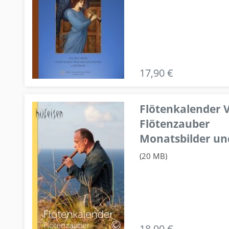
17,90 €
Flötenkalender V
Flötenzauber
Monatsbilder un
(20 MB)
18,90 €