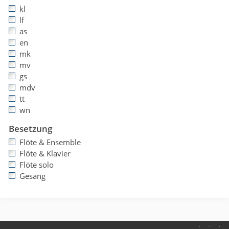
kl
lf
as
en
mk
mv
gs
mdv
tt
wn
Besetzung
Flöte & Ensemble
Flöte & Klavier
Flöte solo
Gesang